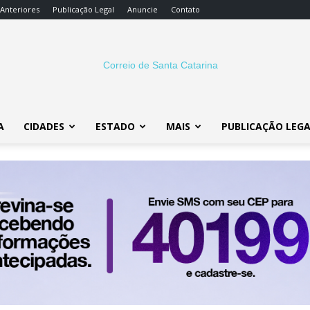
 Anteriores
Publicação Legal
Anuncie
Contato
A
CIDADES
ESTADO
MAIS
PUBLICAÇÃO LEG
Correio
SC