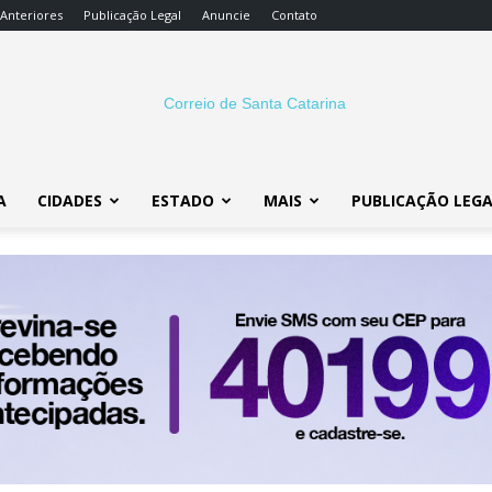
 Anteriores
Publicação Legal
Anuncie
Contato
A
CIDADES
ESTADO
MAIS
PUBLICAÇÃO LEG
Correio
SC