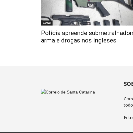
Geral
Polícia apreende submetralhador
arma e drogas nos Ingleses
SO
Corr
todo
Entr