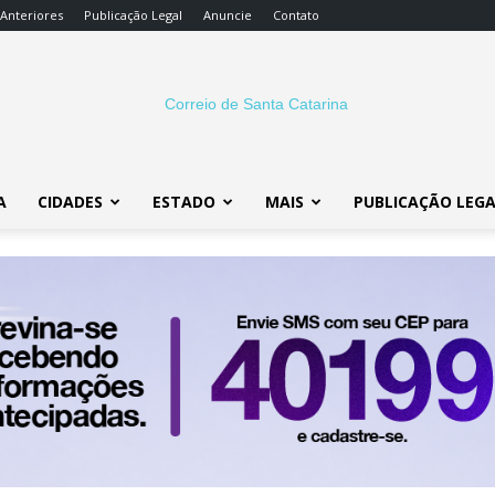
 Anteriores
Publicação Legal
Anuncie
Contato
A
CIDADES
ESTADO
MAIS
PUBLICAÇÃO LEG
Correio
SC