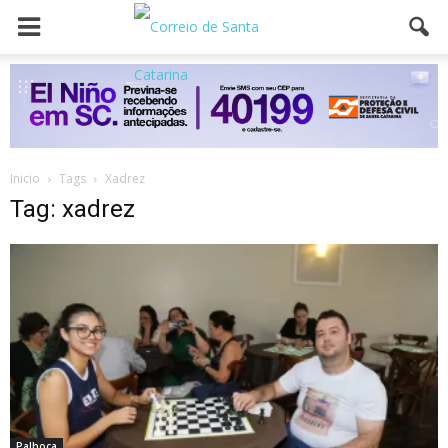
Inicio
Tags
Xadrez
Tag: xadrez
Palhoça