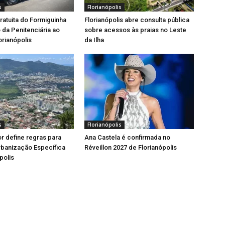
s
Florianópolis
gratuita do Formiguinha
Florianópolis abre consulta pública
o da Penitenciária ao
sobre acessos às praias no Leste
orianópolis
da Ilha
s
Florianópolis
or define regras para
Ana Castela é confirmada no
rbanização Específica
Réveillon 2027 de Florianópolis
polis