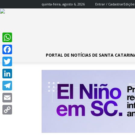
quinta-feira, agosto 6, 2026
Entrar / Cadastrar
Ediçõe
WhatsApp
PORTAL DE NOTÍCIAS DE SANTA CATARIN
Facebook
Twitter
LinkedIn
Telegram
Email
Copy
Link