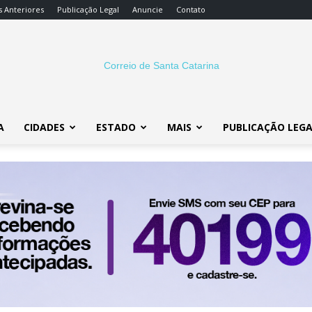
s Anteriores
Publicação Legal
Anuncie
Contato
A
CIDADES
ESTADO
MAIS
PUBLICAÇÃO LEG
Correio
SC