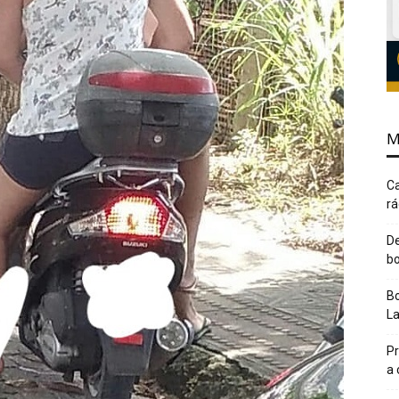
M
Ca
rá
De
bo
Bo
L
Pr
a