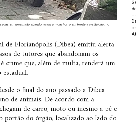
Se
do
Da
soas em uma moto abandonaram um cachorro em frente à instituição, no
re
At
 de Florianópolis (Dibea) emitiu alerta
casos de tutores que abandonam os
 é crime que, além de multa, renderá um
 estadual.
desde o final do ano passado a Dibea
ono de animais. De acordo com a
s chegam de carro, moto ou mesmo a pé e
o portão do órgão, localizado ao lado do