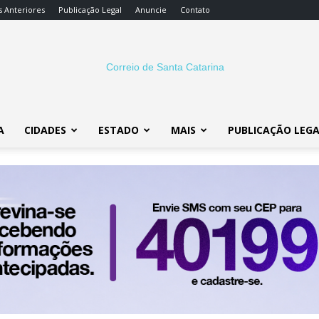
s Anteriores
Publicação Legal
Anuncie
Contato
A
CIDADES
ESTADO
MAIS
PUBLICAÇÃO LEG
Correio
SC