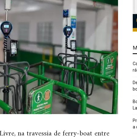
M
Ca
rá
De
bo
Bo
L
Pr
a
vre, na travessia de ferry-boat entre