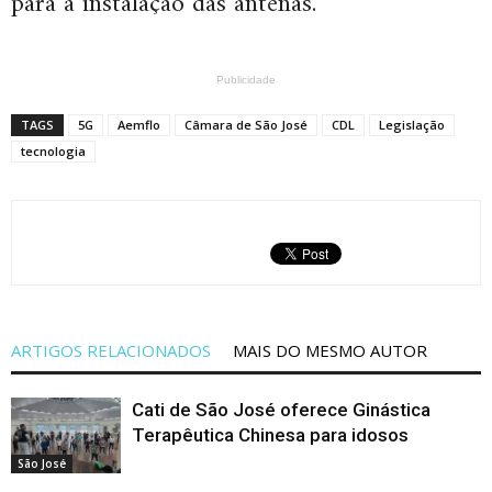
para a instalação das antenas.
Publicidade
TAGS
5G
Aemflo
Câmara de São José
CDL
Legislação
tecnologia
ARTIGOS RELACIONADOS
MAIS DO MESMO AUTOR
Cati de São José oferece Ginástica
Terapêutica Chinesa para idosos
São José