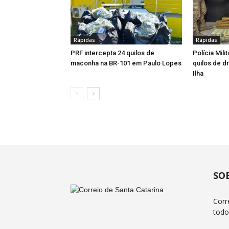
Rápidas
Rápidas
PRF intercepta 24 quilos de
Polícia Mil
maconha na BR-101 em Paulo Lopes
quilos de d
Ilha
SO
Corr
todo