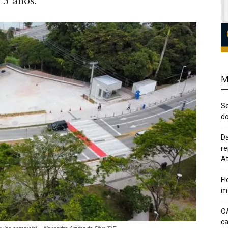
 5 anos.
M
Se
do
Da
re
At
Fl
me
O
c