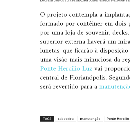
Empresa ganhou concessão para ocupar espaço e explorar serv
O projeto contempla a implanta
formado por contêiner em dois p
por uma loja de souvenir, decks, 
superior externa haverá um mir
lunetas, que ficarão à disposição
uma visão mais minuciosa da re
Ponte Hercílio Luz
vai proporci
central de Florianópolis. Segun
será revertido para a
manutenção
TAGS
cabeceira
manutenção
Ponte Hercílio