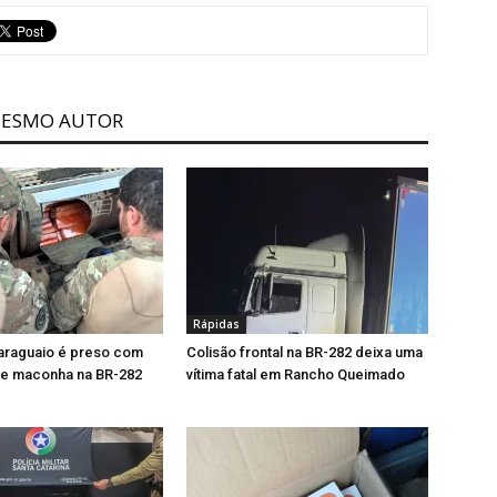
MESMO AUTOR
Rápidas
araguaio é preso com
Colisão frontal na BR-282 deixa uma
de maconha na BR-282
vítima fatal em Rancho Queimado
ê