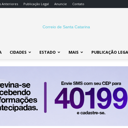
s Anteriores
Publicação Legal
Anuncie
Contato
A
CIDADES
ESTADO
MAIS
PUBLICAÇÃO LEG
Correio
SC