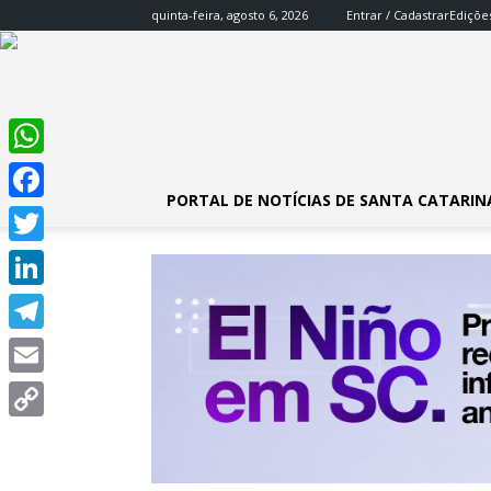
quinta-feira, agosto 6, 2026
Entrar / Cadastrar
Ediçõe
WhatsApp
PORTAL DE NOTÍCIAS DE SANTA CATARIN
Facebook
Twitter
LinkedIn
Telegram
Email
Copy
Link