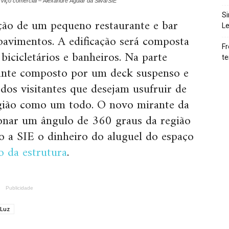
iço comercial – Alexandre Aguiar da Silva/SIE
Si
ção de um pequeno restaurante e bar
Le
avimentos. A edificação será composta
Fr
bicicletários e banheiros. Na parte
te
ante composto por um deck suspenso e
 dos visitantes que desejam usufruir de
gião como um todo. O novo mirante da
onar um ângulo de 360 graus da região
do a SIE o dinheiro do aluguel do espaço
 da estrutura
.
Publicidade
 Luz