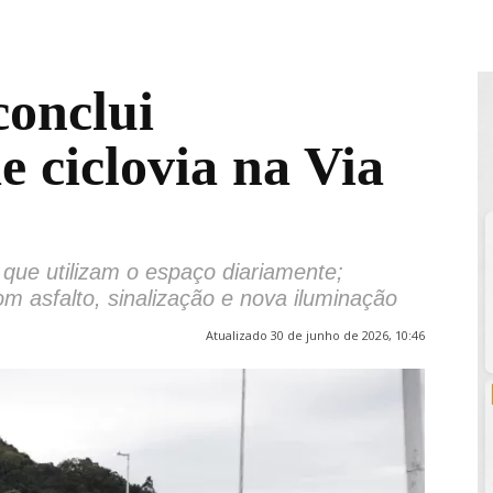
conclui
e ciclovia na Via
 que utilizam o espaço diariamente;
m asfalto, sinalização e nova iluminação
Atualizado 30 de junho de 2026, 10:46