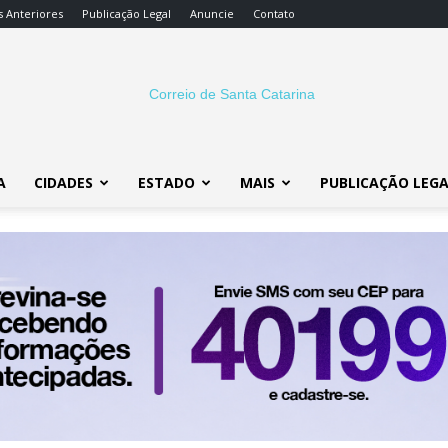
s Anteriores
Publicação Legal
Anuncie
Contato
A
CIDADES
ESTADO
MAIS
PUBLICAÇÃO LEG
Correio
SC