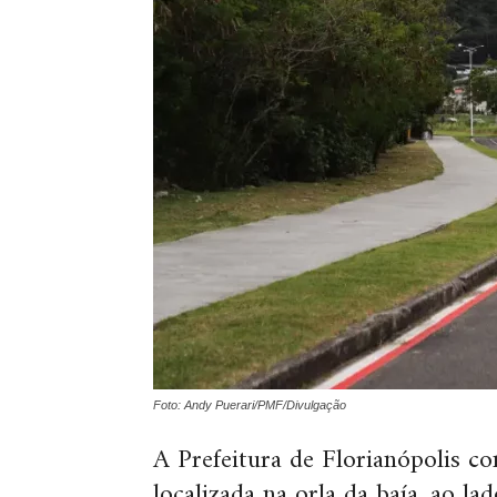
Foto: Andy Puerari/PMF/Divulgação
A Prefeitura de Florianópolis con
localizada na orla da baía, ao l