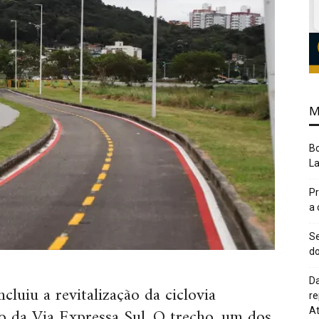
M
Bo
L
Pr
a
Se
do
Da
cluiu a revitalização da ciclovia
re
ado da Via Expressa Sul. O trecho, um dos
At