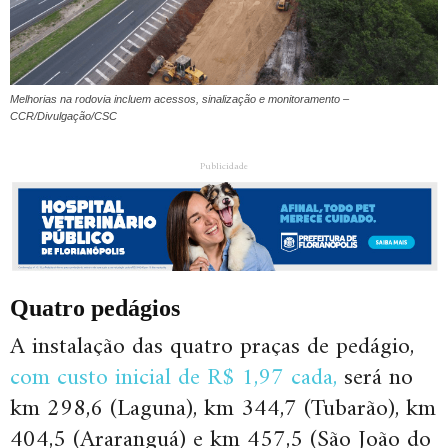
Melhorias na rodovia incluem acessos, sinalização e monitoramento –
CCR/Divulgação/CSC
Publicidade
Quatro pedágios
A instalação das quatro praças de pedágio,
com custo inicial de R$ 1,97 cada,
será no
km 298,6 (Laguna), km 344,7 (Tubarão), km
404,5 (Araranguá) e km 457,5 (São João do