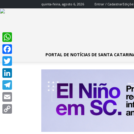
quinta-feira, agosto 6, 2026
Entrar / Cadastrar
Ediçõe
WhatsApp
PORTAL DE NOTÍCIAS DE SANTA CATARIN
Facebook
Twitter
LinkedIn
Telegram
Email
Copy
Link