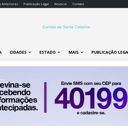
s Anteriores
Publicação Legal
Anuncie
Contato
A
CIDADES
ESTADO
MAIS
PUBLICAÇÃO LEG
Correio
SC