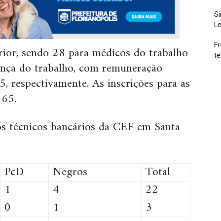
Si
Le
Fr
rior, sendo 28 para médicos do trabalho
te
ança do trabalho, com remuneração
, respectivamente. As inscrições para as
 65.
os técnicos bancários da CEF em Santa
PcD
Negros
Total
1
4
22
0
1
3