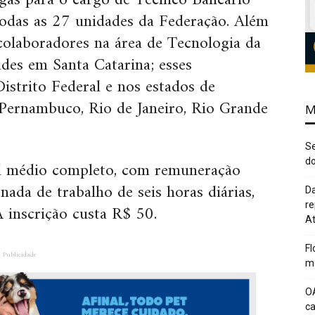
agas para o cargo de Técnico Bancário
das as 27 unidades da Federação. Além
colaboradores na área de Tecnologia da
des em Santa Catarina; esses
Distrito Federal e nos estados de
 Pernambuco, Rio de Janeiro, Rio Grande
M
Se
do
l médio completo, com remuneração
nada de trabalho de seis horas diárias,
Da
re
A inscrição custa R$ 50.
At
Fl
Publicidade
me
O
c