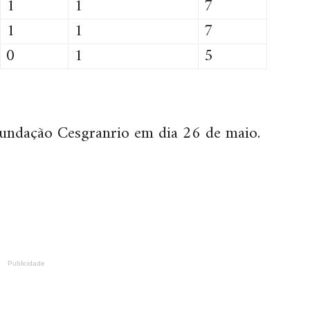
1
1
7
1
1
7
0
1
5
Fundação Cesgranrio em dia 26 de maio.
Publicidade