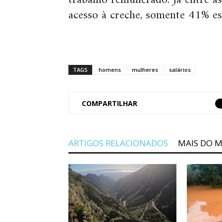
trabalho remunerado. Já entre as
acesso à creche, somente 41% e
TAGS
homens
mulheres
salários
COMPARTILHAR
ARTIGOS RELACIONADOS
MAIS DO 