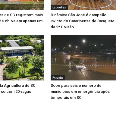
Esportes
os de SC registram mais
Dinâmica São José é campeão
de chuva em apenas um
invicto do Catarinense de Basquete
da 2ª Divisão
Estado
da Agricultura de SC
Sobe para seis o número de
rso com 20 vagas
municípios em emergência após
temporais em SC