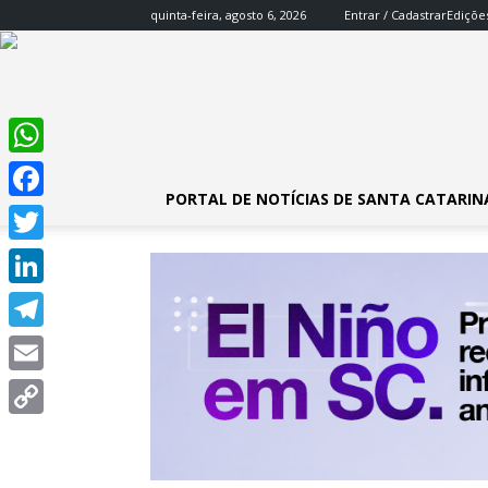
quinta-feira, agosto 6, 2026
Entrar / Cadastrar
Ediçõe
WhatsApp
PORTAL DE NOTÍCIAS DE SANTA CATARIN
Facebook
Twitter
LinkedIn
Telegram
Email
Copy
Link