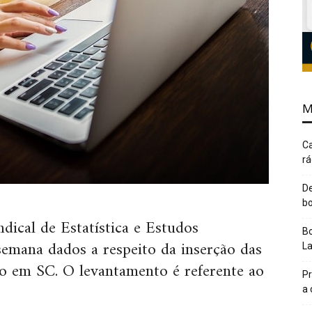
M
Ca
rá
De
bo
dical de Estatística e Estudos
Bo
emana dados a respeito da inserção das
L
o em SC. O levantamento é referente ao
Pr
a