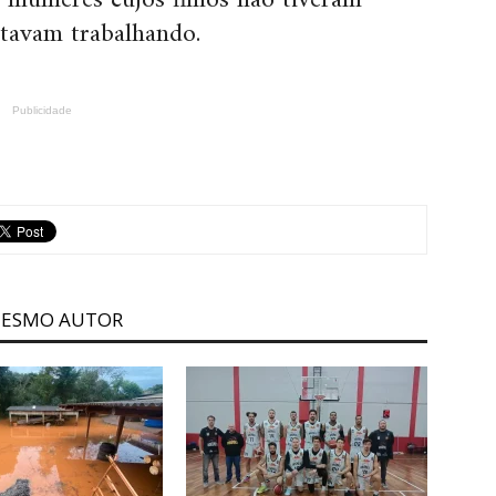
 mulheres cujos filhos não tiveram
stavam trabalhando.
Publicidade
MESMO AUTOR