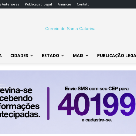
s Anteriores
Publicação Legal
Anuncie
Contato
A
CIDADES
ESTADO
MAIS
PUBLICAÇÃO LEG
Correio
SC