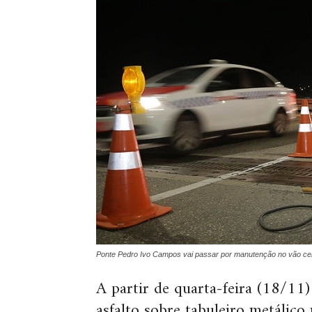
Ponte Pedro Ivo Campos vai passar por manutenção no vão cen
A partir de quarta-feira (18/11
asfalto sobre tabuleiro metálic