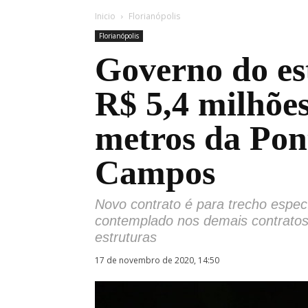
Inicio
Florianópolis
Florianópolis
Governo do es
R$ 5,4 milhões
metros da Pon
Campos
Novo contrato é para trecho especí
contemplado nos demais contratos
estruturas
17 de novembro de 2020, 14:50