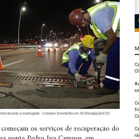
M
Ca
Ch
Av
so
Ci
fr
tral durante a madrugada - Cristiano Estrela/Secom SC/Divulgação/CSC
Ca
) começam os serviços de recuperação do
Ca
o na ponte Pedro Ivo Campos, em
rá