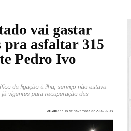
tado vai gastar
 pra asfaltar 315
te Pedro Ivo
fico da ligação à ilha; serviço não estava
 já vigentes para recuperação das
Atualizado 18 de novembro de 2020, 07:33