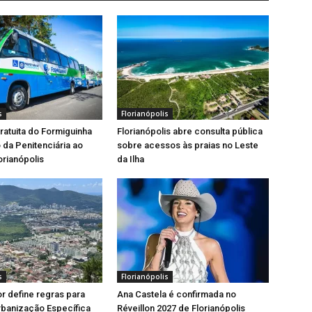
s
Florianópolis
gratuita do Formiguinha
Florianópolis abre consulta pública
o da Penitenciária ao
sobre acessos às praias no Leste
orianópolis
da Ilha
s
Florianópolis
or define regras para
Ana Castela é confirmada no
rbanização Específica
Réveillon 2027 de Florianópolis