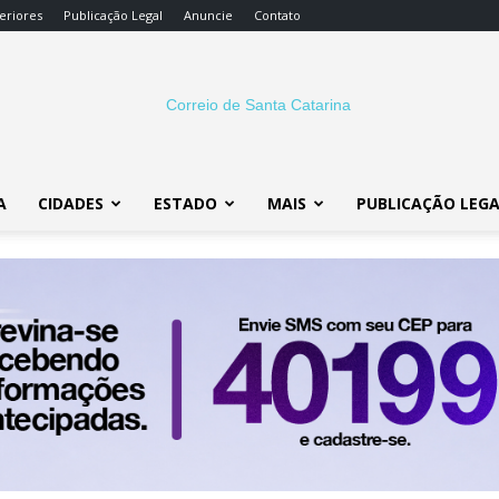
eriores
Publicação Legal
Anuncie
Contato
A
CIDADES
ESTADO
MAIS
PUBLICAÇÃO LEG
Correio
SC