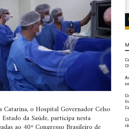
M
Ca
Ch
Av
so
Ci
fr
a Catarina, o Hospital Governador Celso
Ca
Estado da Saúde, participa nesta
Ca
gadas ao 40º Congresso Brasileiro de
rá