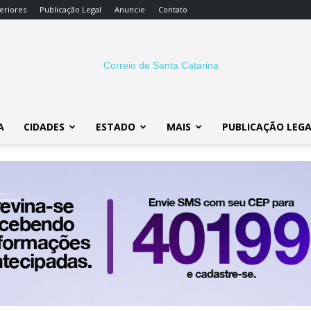
eriores
Publicação Legal
Anuncie
Contato
A
CIDADES
ESTADO
MAIS
PUBLICAÇÃO LEG
Correio
SC