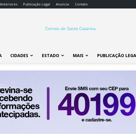
 Anteriores
Publicação Legal
Anuncie
Contato
A
CIDADES
ESTADO
MAIS
PUBLICAÇÃO LEG
Correio
SC