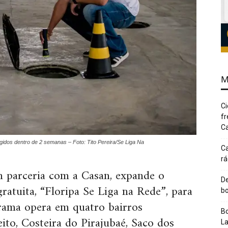
M
Ci
fr
Ca
gidos dentro de 2 semanas – Foto: Tito Pereira/Se Liga Na
Ca
rá
em parceria com a Casan, expande o
De
ratuita, “Floripa Se Liga na Rede”, para
bo
grama opera em quatro bairros
Bo
ito, Costeira do Pirajubaé, Saco dos
L