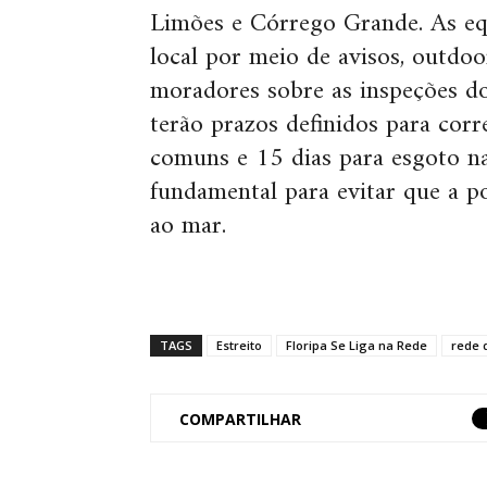
Limões e Córrego Grande. As eq
local por meio de avisos, outdo
moradores sobre as inspeções do
terão prazos definidos para cor
comuns e 15 dias para esgoto na
fundamental para evitar que a p
ao mar.
TAGS
Estreito
Floripa Se Liga na Rede
rede 
COMPARTILHAR