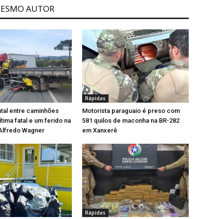
MESMO AUTOR
Rápidas
ntal entre caminhões
Motorista paraguaio é preso com
tima fatal e um ferido na
581 quilos de maconha na BR-282
Alfredo Wagner
em Xanxerê
Rápidas