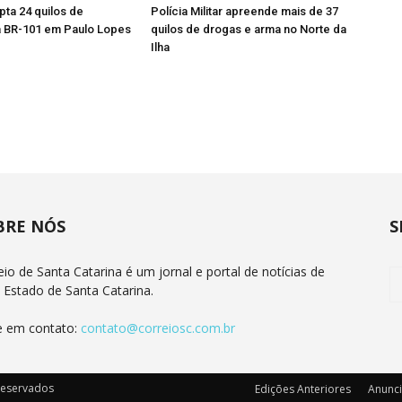
pta 24 quilos de
Polícia Militar apreende mais de 37
 BR-101 em Paulo Lopes
quilos de drogas e arma no Norte da
Ilha
BRE NÓS
S
eio de Santa Catarina é um jornal e portal de notícias de
 Estado de Santa Catarina.
e em contato:
contato@correiosc.com.br
 reservados
Edições Anteriores
Anunc