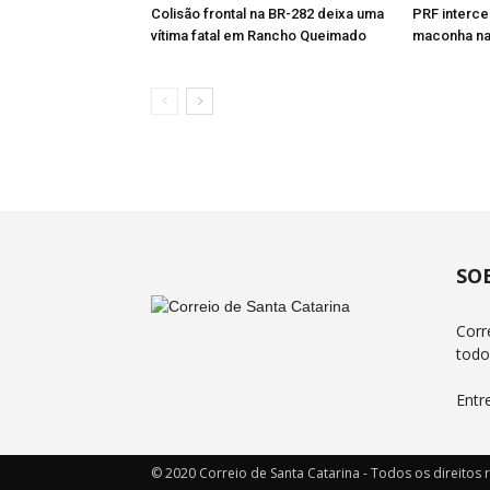
Colisão frontal na BR-282 deixa uma
PRF interce
vítima fatal em Rancho Queimado
maconha na
SO
Corr
todo
Entr
© 2020 Correio de Santa Catarina - Todos os direitos