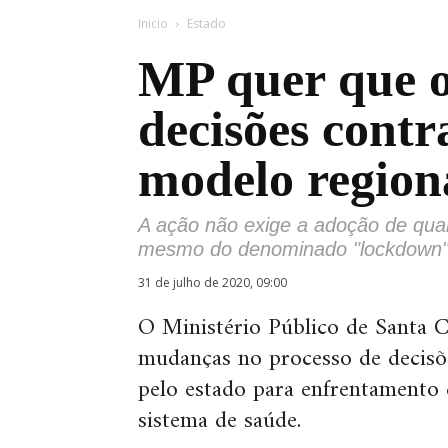
Inicio
Estado
MP quer que o
decisões contr
modelo region
A ação não exige a adoção de qual
mesmo do denominado "lockdown
31 de julho de 2020, 09:00
O Ministério Público de Santa 
mudanças no processo de decis
pelo estado para enfrentamento 
sistema de saúde.