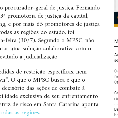
elo procurador-geral de justiça, Fernando
3ª promotoria de justiça da capital,
g, e por mais 65 promotores de justiça
odas as regiões do estado, foi
ta-feira (30/7). Segundo o MPSC, não
M
ntar uma solução colaborativa com o
vitado a judicialização.
Av
so
idas de restrição específicas, nem
Ci
n”. O que o MPSC busca é que o
fr
Ca
 decisório das ações de combate à
ilidade exclusiva de seu enfrentamento
Ca
rá
atriz de risco em Santa Catarina aponta
todas as regiões
.
De
bo