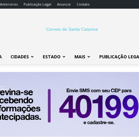
 Anteriores
Publicação Legal
Anuncie
Contato
A
CIDADES
ESTADO
MAIS
PUBLICAÇÃO LEG
Correio
SC