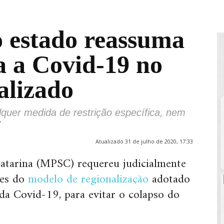
 estado reassuma
a a Covid-19 no
alizado
quer medida de restrição específica, nem
"
Atualizado 31 de julho de 2020, 17:33
Catarina (MPSC) requereu judicialmente
ões do
modelo de regionalização
adotado
da Covid-19, para evitar o colapso do