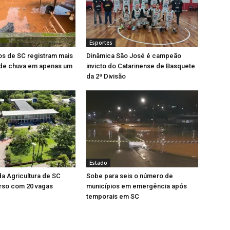
Esportes
os de SC registram mais
Dinâmica São José é campeão
de chuva em apenas um
invicto do Catarinense de Basquete
da 2ª Divisão
Estado
da Agricultura de SC
Sobe para seis o número de
rso com 20 vagas
municípios em emergência após
temporais em SC