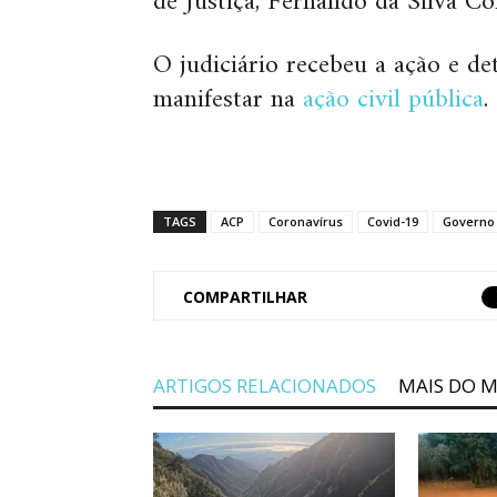
de Justiça, Fernando da Silva Co
O judiciário recebeu a ação e d
manifestar na
ação civil pública
.
TAGS
ACP
Coronavírus
Covid-19
Governo
COMPARTILHAR
ARTIGOS RELACIONADOS
MAIS DO 