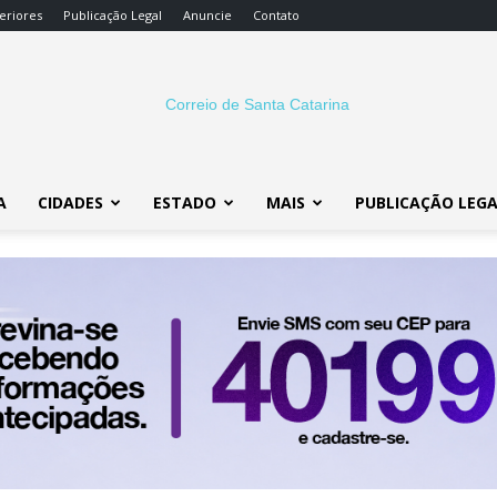
eriores
Publicação Legal
Anuncie
Contato
A
CIDADES
ESTADO
MAIS
PUBLICAÇÃO LEG
Correio
SC