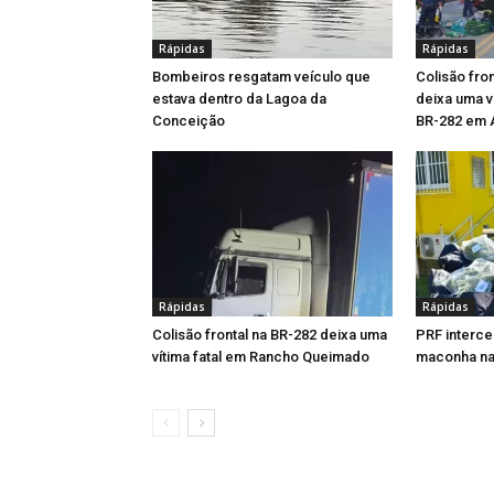
Rápidas
Rápidas
Bombeiros resgatam veículo que
Colisão fro
estava dentro da Lagoa da
deixa uma ví
Conceição
BR-282 em 
Rápidas
Rápidas
Colisão frontal na BR-282 deixa uma
PRF interce
vítima fatal em Rancho Queimado
maconha na