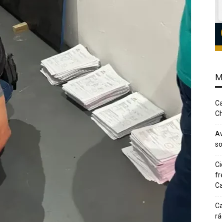
M
Ca
Ch
Av
so
Ci
fr
Ca
Ca
rá