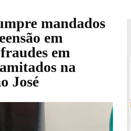
 cumpre mandados
reensão em
 fraudes em
amitados na
ão José