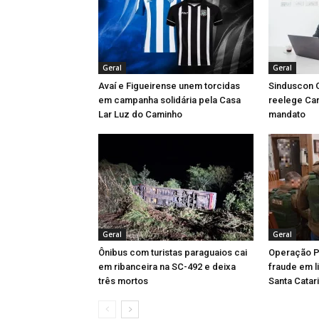
Geral
Geral
Avaí e Figueirense unem torcidas
Sinduscon G
em campanha solidária pela Casa
reelege Car
Lar Luz do Caminho
mandato
Geral
Geral
Ônibus com turistas paraguaios cai
Operação Pã
em ribanceira na SC-492 e deixa
fraude em 
três mortos
Santa Catar