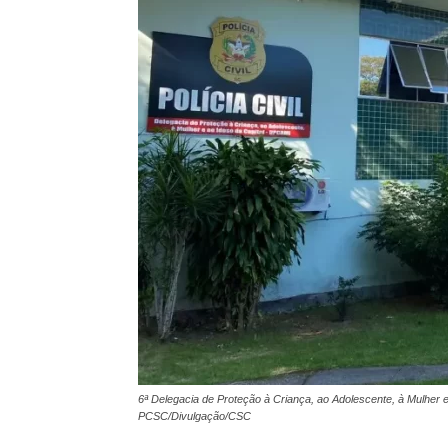
6ª Delegacia de Proteção à Criança, ao Adolescente, à Mulher e
PCSC/Divulgação/CSC