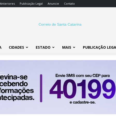
 Anteriores
Publicação Legal
Anuncie
Contato
A
CIDADES
ESTADO
MAIS
PUBLICAÇÃO LEG
Correio
SC