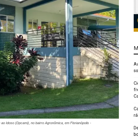
M
Av
so
Ci
fr
Ca
Ca
rá
 ao Idoso (Dpcami), no bairro Agronômica, em Florianópolis -
De
bo