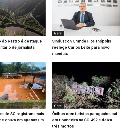
Geral
o do Rastro é destaque
Sinduscon Grande Florianópolis
ário de jornalista
reelege Carlos Leite para novo
mandato
Geral
os de SC registram mais
Ônibus com turistas paraguaios cai
de chuva em apenas um
em ribanceira na SC-492 e deixa
três mortos