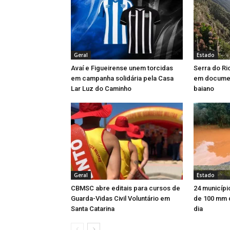
Geral
Estado
Avaí e Figueirense unem torcidas
Serra do Ri
em campanha solidária pela Casa
em document
Lar Luz do Caminho
baiano
Geral
Estado
CBMSC abre editais para cursos de
24 municípi
Guarda-Vidas Civil Voluntário em
de 100 mm 
Santa Catarina
dia