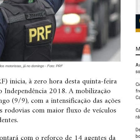
M
Av
os motoristas, já no domingo - Foto: PRF
so
) inicia, à zero hora desta quinta-feira
Ci
ão Independência 2018. A mobilização
fr
o (9/9), com a intensificação das ações
Ca
as rodovias com maior fluxo de veículos
Ca
dentes.
rá
De
ontará com o reforço de 14 agentes da
bo