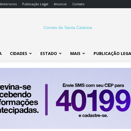
 Anteriores
Publicação Legal
Anuncie
Contato
A
CIDADES
ESTADO
MAIS
PUBLICAÇÃO LEG
Correio
SC