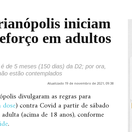
rianópolis iniciam
reforço em adultos
e é de 5 meses (150 dias) da D2; por ora,
não estão contemplados
Atualizado 19 de novembro de 2021, 09:38
ópolis divulgaram as regras para
a dose
) contra Covid a partir de sábado
 adulta (acima de 18 anos), conforme
úde
.