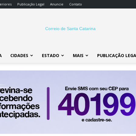
eriores
Publicação Legal
Anuncie
Contato
A
CIDADES
ESTADO
MAIS
PUBLICAÇÃO LEG
Correio
SC