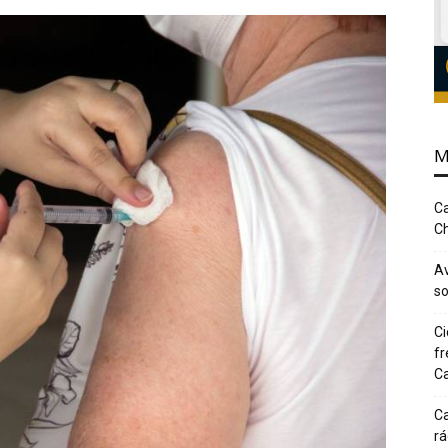
M
Ca
Ch
Av
so
Ci
fr
Ca
Ca
rá