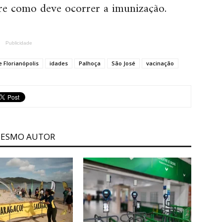
re como deve ocorrer a imunização.
Publicidade
 Florianópolis
idades
Palhoça
São José
vacinação
MESMO AUTOR