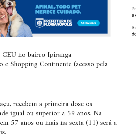
Pr
a
Se
do
 CEU no bairro Ipiranga.
o e Shopping Continente (acesso pela
açu, recebem a primeira dose os
de igual ou superior a 59 anos. Na
tem 57 anos ou mais na sexta (11) será a
s.