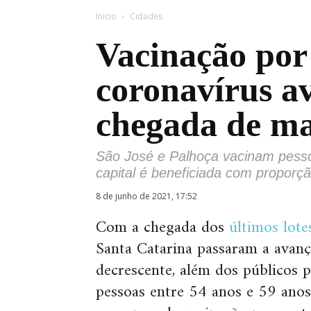
Inicio
Cidades
Vacinação por
coronavírus a
chegada de ma
São José e Palhoça vacinam pesso
capital é beneficiada com proporçã
8 de junho de 2021, 17:52
Com a chegada dos
últimos lote
Santa Catarina passaram a avan
decrescente, além dos públicos p
pessoas entre 54 anos e 59 anos