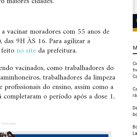
o maiores cidades.
a a vacinar moradores com 55 anos de
), das 9H ÀS 16. Para agilizar a
M
 feito
no site
da prefeitura.
Ci
sendo vacinados, como trabalhadores do
fr
 caminhoneiros, trabalhadores da limpeza
Ca
 profissionais do ensino, assim como a
Ca
á completaram o período após a dose 1,
rá
De
bo
Publicidade
Bo
L