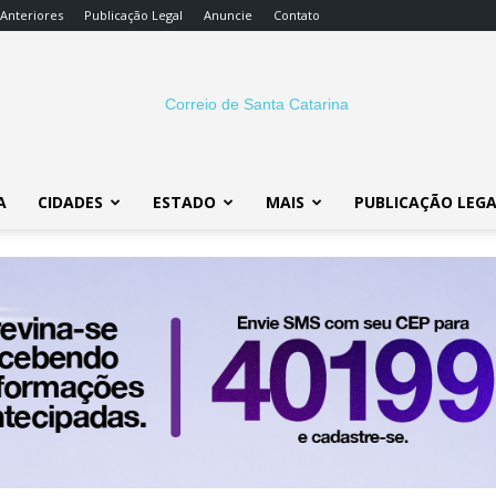
 Anteriores
Publicação Legal
Anuncie
Contato
A
CIDADES
ESTADO
MAIS
PUBLICAÇÃO LEG
Correio
SC