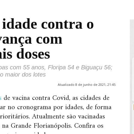
 idade contra o
vança com
is doses
as com 55 anos, Floripa 54 e Biguaçu 56;
o maior dos lotes
Atualizado 8 de junho de 2021, 21:45
s
de vacina contra Covid, as cidades de
çar no cronograma por idades, de forma
rioritários. Atualmente são vacinadas
 na Grande Florianópolis. Confira os