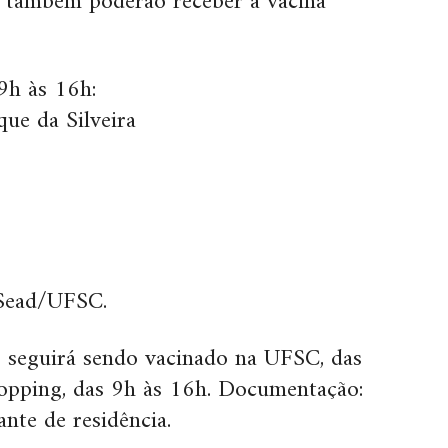
, também poderão receber a vacina
9h às 16h:
ue da Silveira
 Sead/UFSC.
 seguirá sendo vacinado na UFSC, das
opping, das 9h às 16h. Documentação:
te de residência.