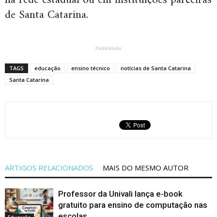
na rede estadual ou em instituições parceiras
de Santa Catarina.
Publicidade
TAGS
educação
ensino técnico
notícias de Santa Catarina
Santa Catarina
ARTIGOS RELACIONADOS
MAIS DO MESMO AUTOR
Professor da Univali lança e-book
gratuito para ensino de computação nas
escolas