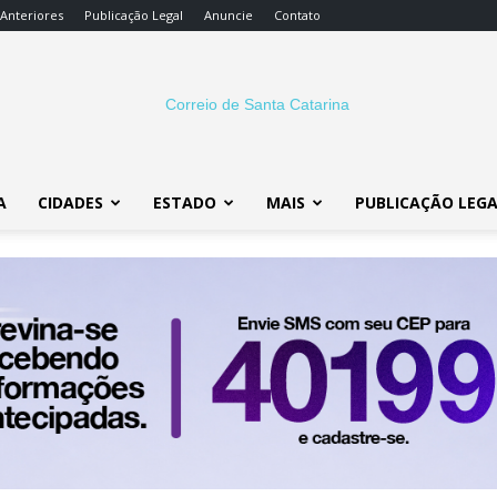
 Anteriores
Publicação Legal
Anuncie
Contato
A
CIDADES
ESTADO
MAIS
PUBLICAÇÃO LEG
Correio
SC