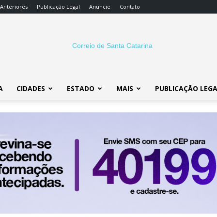
 Anteriores
Publicação Legal
Anuncie
Contato
A
CIDADES
ESTADO
MAIS
PUBLICAÇÃO LEG
Correio
SC