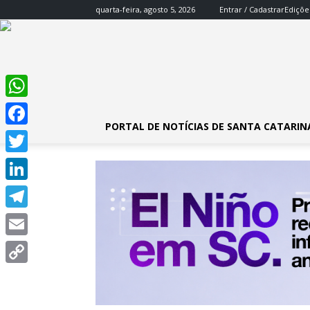
quarta-feira, agosto 5, 2026
Entrar / Cadastrar
Ediçõe
WhatsApp
PORTAL DE NOTÍCIAS DE SANTA CATARIN
Facebook
Twitter
LinkedIn
Telegram
Email
Copy
Link