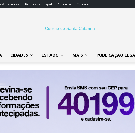
s Anteriores
Publicação Legal
Anuncie
Contato
A
CIDADES
ESTADO
MAIS
PUBLICAÇÃO LEG
Correio
SC