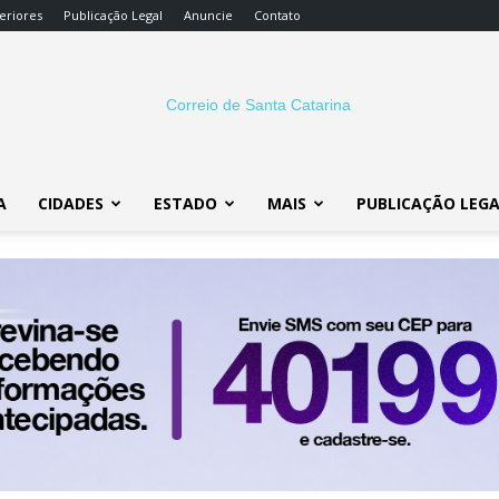
eriores
Publicação Legal
Anuncie
Contato
A
CIDADES
ESTADO
MAIS
PUBLICAÇÃO LEG
Correio
SC