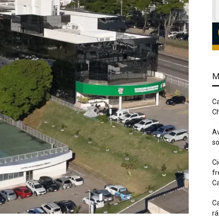
M
Ca
Ch
Av
so
Ci
fr
Ca
Ca
rá