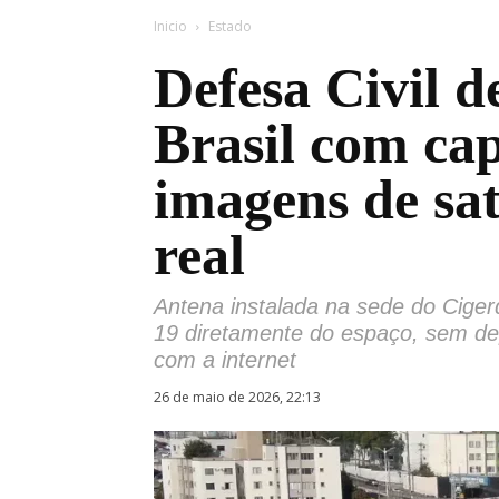
Inicio
Estado
Defesa Civil d
Brasil com cap
imagens de sa
real
Antena instalada na sede do Ciger
19 diretamente do espaço, sem de
com a internet
26 de maio de 2026, 22:13