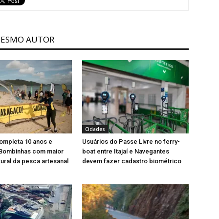
MESMO AUTOR
Cidades
ompleta 10 anos e
Usuários do Passe Livre no ferry-
Bombinhas com maior
boat entre Itajaí e Navegantes
tural da pesca artesanal
devem fazer cadastro biométrico