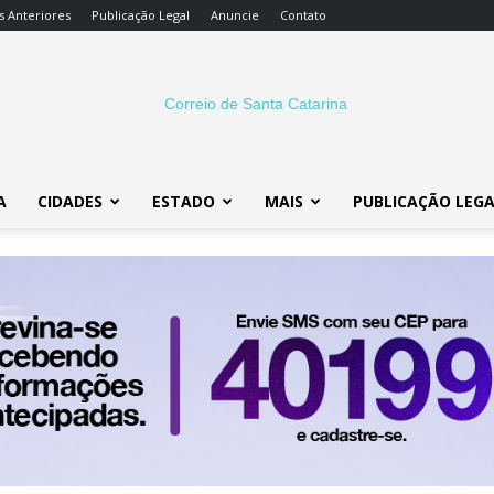
s Anteriores
Publicação Legal
Anuncie
Contato
A
CIDADES
ESTADO
MAIS
PUBLICAÇÃO LEG
Correio
SC