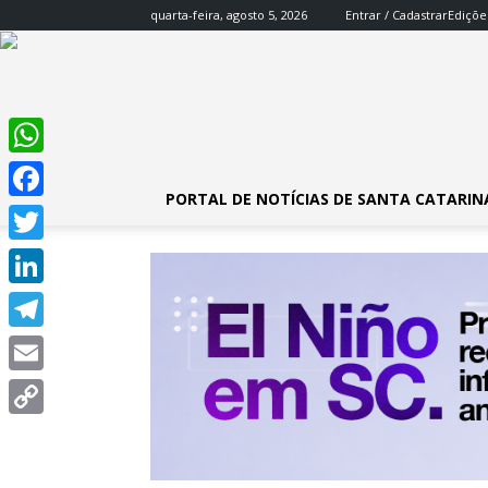
quarta-feira, agosto 5, 2026
Entrar / Cadastrar
Ediçõe
WhatsApp
PORTAL DE NOTÍCIAS DE SANTA CATARIN
Facebook
Twitter
LinkedIn
Telegram
Email
Copy
Link