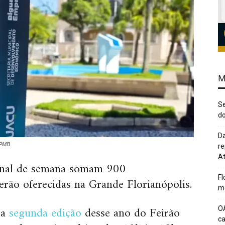
M
Se
do
Da
/PMB
re
At
final de semana somam 900
Fl
erão oferecidas na Grande Florianópolis.
me
 a
segunda edição
desse ano do Feirão
O
c