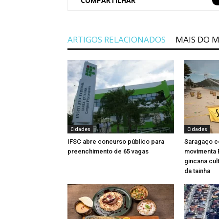
COMPARTILHAR
ARTIGOS RELACIONADOS
MAIS DO 
Cidades
Cidades
IFSC abre concurso público para
Saragaço c
preenchimento de 65 vagas
movimenta 
gincana cul
da tainha