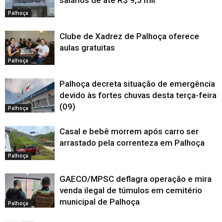
salários de até R$ 9,5 mil
Palhoça
Clube de Xadrez de Palhoça oferece
aulas gratuitas
Palhoça
Palhoça decreta situação de emergência
devido às fortes chuvas desta terça-feira
(09)
Palhoça
Casal e bebê morrem após carro ser
arrastado pela correnteza em Palhoça
Palhoça
GAECO/MPSC deflagra operação e mira
venda ilegal de túmulos em cemitério
municipal de Palhoça
Palhoça