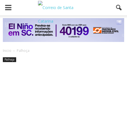
Inicio
Palhoça
Palhoça