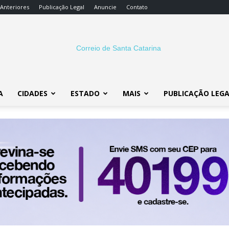
 Anteriores
Publicação Legal
Anuncie
Contato
A
CIDADES
ESTADO
MAIS
PUBLICAÇÃO LEG
Correio
SC