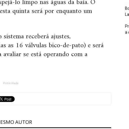
spejá-lo limpo nas águas da baía. O
esta quinta será por enquanto um
Bo
L
Pr
a
 sistema receberá ajustes,
as as 16 válvulas bico-de-pato) e será
 avaliar se está operando com a
Publicidade
MESMO AUTOR