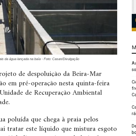
M
iais da água lançada na baía - Foto: Casan/Divulgação
Av
so
rojeto de despoluição da Beira-Mar
rão em pré-operação nesta quinta-feira
Ci
fr
a Unidade de Recuperação Ambiental
Ca
ade.
Ca
rá
ua poluída que chega à praia pelos
i tratar este líquido que mistura esgoto
De
bo