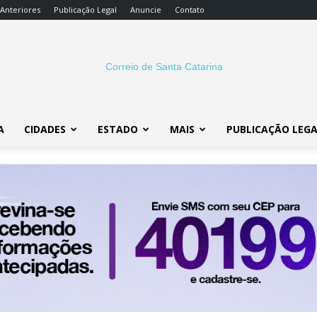
 Anteriores
Publicação Legal
Anuncie
Contato
A
CIDADES
ESTADO
MAIS
PUBLICAÇÃO LEG
Correio
SC