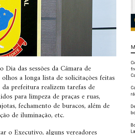
M
Ci
o Dia das sessões da Câmara de
fr
olhos a longa lista de solicitações feitas
Ca
 da prefeitura realizem tarefas de
Ca
idos para limpeza de praças e ruas,
rá
ajotas, fechamento de buracos, além de
De
ção de iluminação, etc.
bo
Bo
zar o Executivo, alguns vereadores
L