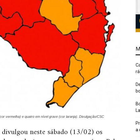
M
Ca
rá
De
bo
Bo
L
(cor vermelha) e quatro em nível grave (cor laranja). Divulgação/CSC
Pr
 divulgou neste sábado (13/02) os
a