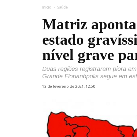
Inicio
Saúde
Matriz aponta
estado gravís
nível grave p
Duas regiões registraram piora e
Grande Florianópolis segue em es
13 de fevereiro de 2021, 12:50