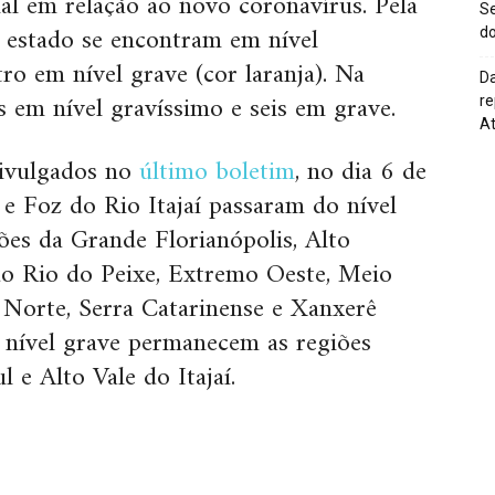
ial em relação ao novo coronavírus. Pela
Se
o estado se encontram em nível
do
ro em nível grave (cor laranja). Na
Da
 em nível gravíssimo e seis em grave.
re
At
ivulgados no
último boletim
, no dia 6 de
í e Foz do Rio Itajaí passaram do nível
ões da Grande Florianópolis, Alto
do Rio do Peixe, Extremo Oeste, Meio
o Norte, Serra Catarinense e Xanxerê
 nível grave permanecem as regiões
 e Alto Vale do Itajaí.