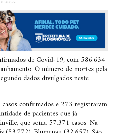
Publicidade
nfirmados de Covid-19, com 586.634
anhamento. O número de mortes pela
 segundo dados divulgados neste
m casos confirmados e 273 registraram
tidade de pacientes que já
inville, que soma 57.371 casos. Na
is (53.772), Blumenau (32.657), São