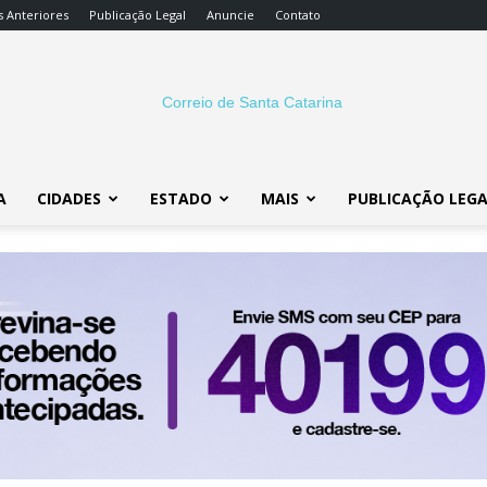
s Anteriores
Publicação Legal
Anuncie
Contato
A
CIDADES
ESTADO
MAIS
PUBLICAÇÃO LEG
Correio
SC