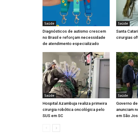
Saúde
Saúde
Diagnósticos de autismo crescem
Santa Catar
no Brasil e reforçam necessidade
cirurgias o
de atendimento especializado
Saúde
Saúde
Hospital Azambuja realiza primeira
Governo de 
cirurgia robótica oncológica pelo
anunciam n
SUS em SC
em São Jos