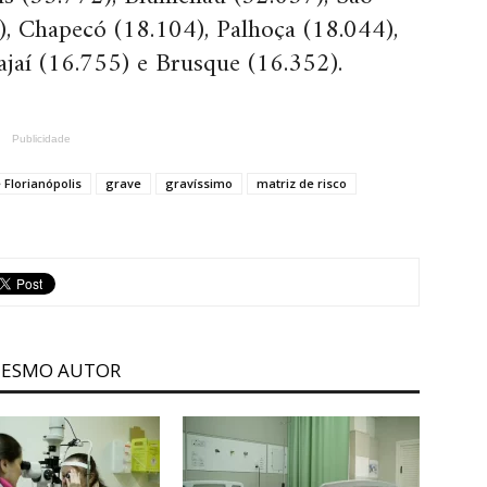
), Chapecó (18.104), Palhoça (18.044),
ajaí (16.755) e Brusque (16.352).
Publicidade
 Florianópolis
grave
gravíssimo
matriz de risco
MESMO AUTOR