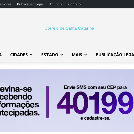
eriores
Publicação Legal
Anuncie
Contato
A
CIDADES
ESTADO
MAIS
PUBLICAÇÃO LEG
Correio
SC