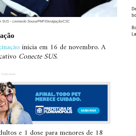
De
bo
ecte SUS – Leonardo Sousa/PMF/Divulgação/CSC
Bo
nação
L
cinação
inicia em 16 de novembro. A
icativo
Conecte SUS
.
Publicidade
adultos e 1 dose para menores de 18