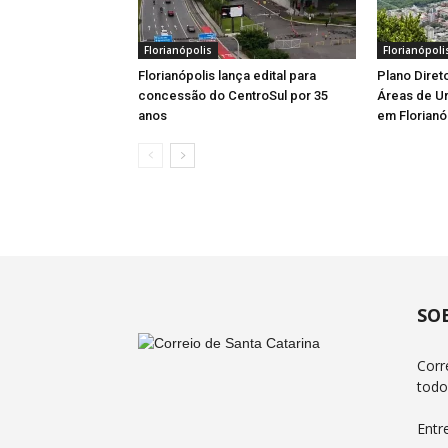
Florianópolis
Florianópoli
Florianópolis lança edital para
Plano Diret
concessão do CentroSul por 35
Áreas de U
anos
em Florianó
SO
Corr
todo
Entr