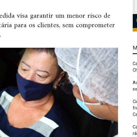
edida visa garantir um menor risco de
tária para os clientes, sem comprometer
.
M
Ca
Ch
Av
so
Ci
fr
Ca
Ca
rá