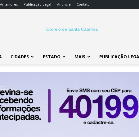
 Anteriores
Publicação Legal
Anuncie
Contato
A
CIDADES
ESTADO
MAIS
PUBLICAÇÃO LEG
Correio
SC