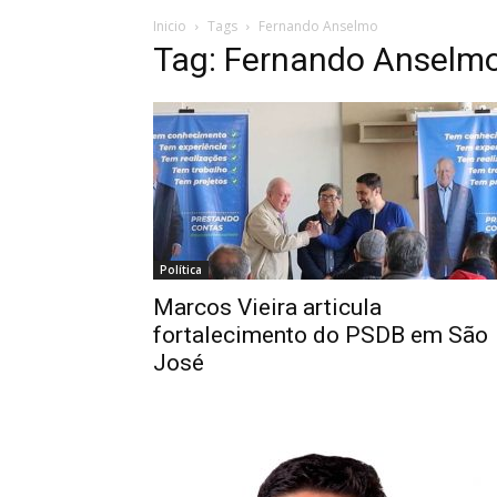
Inicio
Tags
Fernando Anselmo
Tag: Fernando Anselm
Política
Marcos Vieira articula
fortalecimento do PSDB em São
José