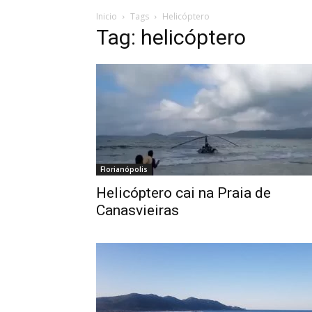
Inicio
Tags
Helicóptero
Tag: helicóptero
Florianópolis
Helicóptero cai na Praia de
Canasvieiras