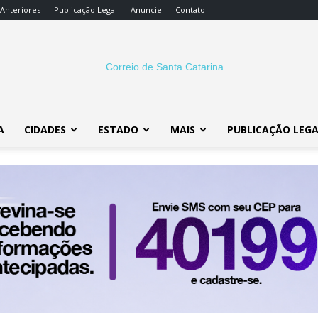
 Anteriores
Publicação Legal
Anuncie
Contato
A
CIDADES
ESTADO
MAIS
PUBLICAÇÃO LEG
Correio
SC