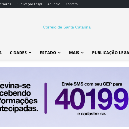
eriores
Publicação Legal
Anuncie
Contato
A
CIDADES
ESTADO
MAIS
PUBLICAÇÃO LEG
Correio
SC