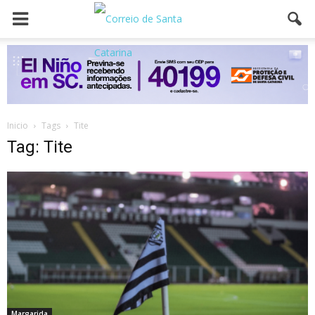
Inicio
Tags
Tite
Tag: Tite
Margarida