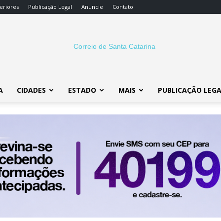
eriores
Publicação Legal
Anuncie
Contato
A
CIDADES
ESTADO
MAIS
PUBLICAÇÃO LEG
Correio
SC