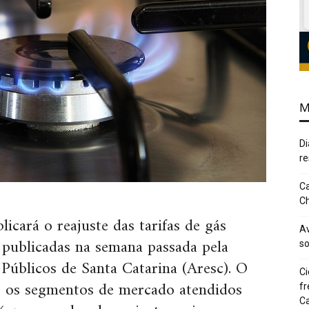
M
Di
re
Ca
Ch
icará o reajuste das tarifas de gás
Av
 publicadas na semana passada pela
so
Públicos de Santa Catarina (Aresc). O
Ci
s os segmentos de mercado atendidos
fr
Ca