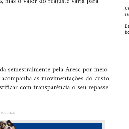
%, mas o valor do reajuste varia para
Ca
rá
De
bo
zada semestralmente pela Aresc por meio
e acompanha as movimentações do custo
ustificar com transparência o seu repasse
Publicidade