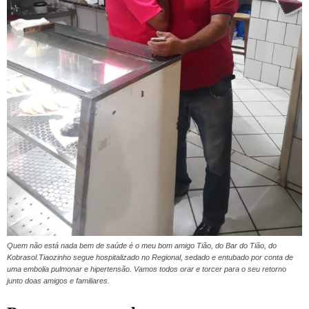
Quem não está nada bem de saúde é o meu bom amigo Tião, do Bar do Tião, do
Kobrasol.Tiaozinho segue hospitalizado no Regional, sedado e entubado por conta de
uma embolia pulmonar e hipertensão. Vamos todos orar e torcer para o seu retorno
junto doas amigos e familiares.