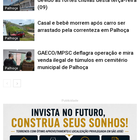
devido às fortes chuvas desta terça-feira
(09)
Palhoça
Casal e bebê morrem após carro ser
arrastado pela correnteza em Palhoça
Palhoça
GAECO/MPSC deflagra operação e mira
venda ilegal de túmulos em cemitério
municipal de Palhoça
Palhoça
Publicidade