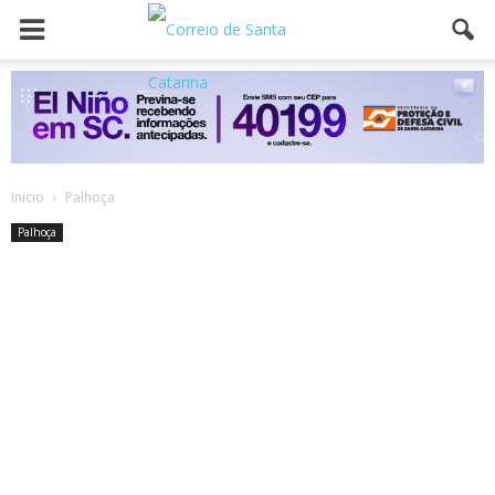
Inicio
Palhoça
Palhoça