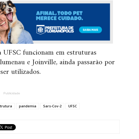
da UFSC funcionam em estruturas
umenau e Joinville, ainda passarão por
er utilizados.
Publicidade
trutura
pandemia
Sars-Cov-2
UFSC