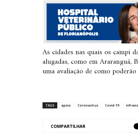
As cidades nas quais os campi 
alugadas, como em Araranguá, Bl
uma avaliação de como poderão s
TAGS
apoio
Coronavírus
Covid-19
infraes
COMPARTILHAR