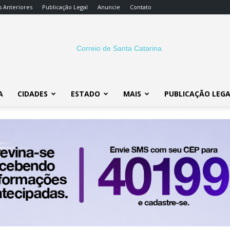
s Anteriores
Publicação Legal
Anuncie
Contato
A
CIDADES
ESTADO
MAIS
PUBLICAÇÃO LEG
Correio
SC