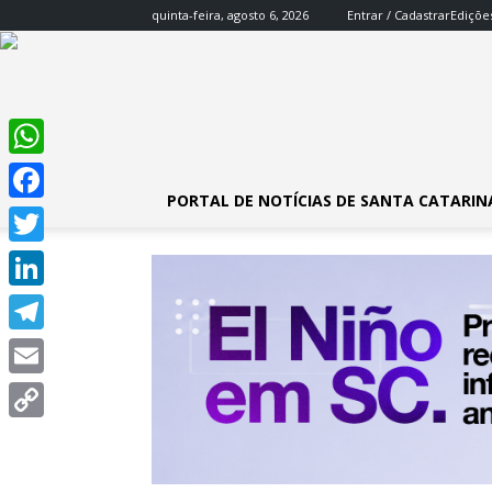
quinta-feira, agosto 6, 2026
Entrar / Cadastrar
Ediçõe
WhatsApp
PORTAL DE NOTÍCIAS DE SANTA CATARIN
Facebook
Twitter
LinkedIn
Telegram
Email
Copy
Link