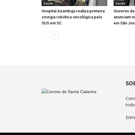
Saúde
Saúde
Hospital Azambuja realiza primeira
Governo de 
cirurgia robótica oncológica pelo
anunciam n
SUS em SC
em São Jos
SO
Corr
todo
Entr