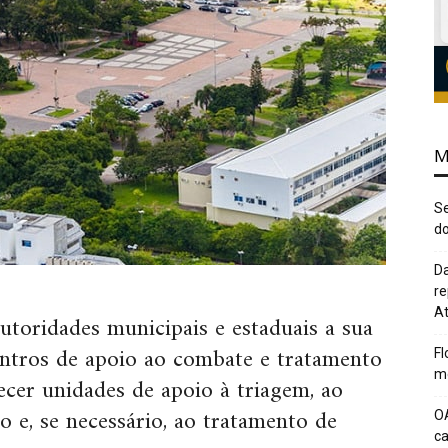
M
Se
do
Da
re
At
toridades municipais e estaduais a sua
centros de apoio ao combate e tratamento
Fl
me
ecer unidades de apoio à triagem, ao
e, se necessário, ao tratamento de
O
c