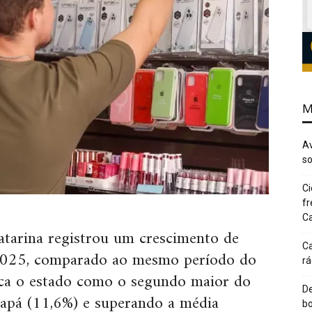
M
Av
so
Ci
fr
Ca
atarina registrou um crescimento de
Ca
 2025, comparado ao mesmo período do
rá
oca o estado como o segundo maior do
De
mapá (11,6%) e superando a média
bo