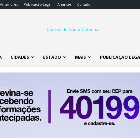
 Anteriores
Publicação Legal
Anuncie
Contato
A
CIDADES
ESTADO
MAIS
PUBLICAÇÃO LEG
Correio
SC