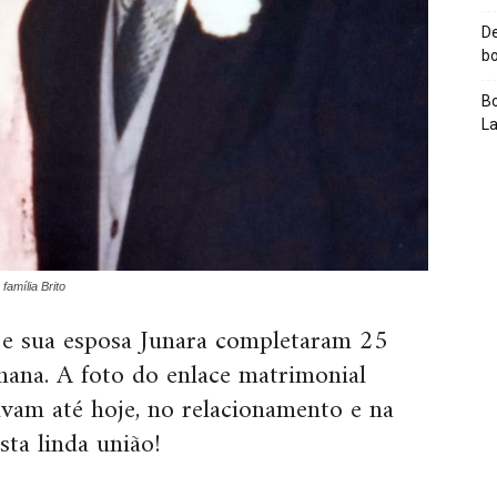
De
bo
Bo
L
amília Brito
 e sua esposa Junara completaram 25
ana. A foto do enlace matrimonial
ivam até hoje, no relacionamento e na
sta linda união!