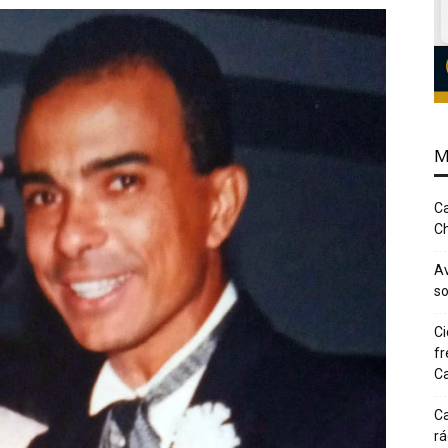
M
Ca
Ch
Av
so
Ci
fr
Ca
Ca
rá