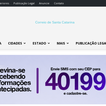
eriores
Publicação Legal
Anuncie
Contato
A
CIDADES
ESTADO
MAIS
PUBLICAÇÃO LEG
Correio
SC