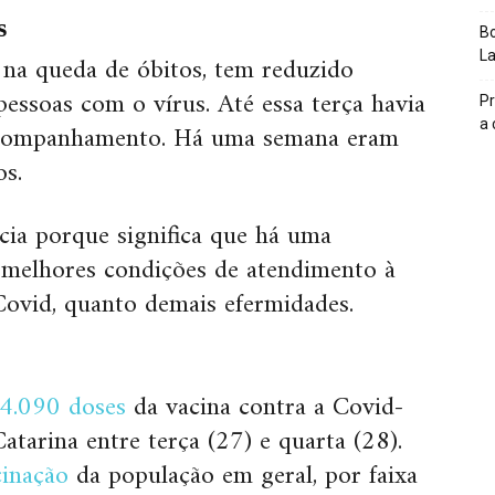
s
Bo
L
r na queda de óbitos, tem reduzido
essoas com o vírus. Até essa terça havia
Pr
a
acompanhamento. Há uma semana eram
s.
ia porque significa que há uma
 melhores condições de atendimento à
Covid, quanto demais efermidades.
4.090 doses
da vacina contra a Covid-
tarina entre terça (27) e quarta (28).
cinação
da população em geral, por faixa