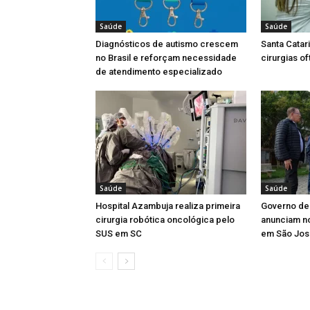
Saúde
Saúde
Diagnósticos de autismo crescem
Santa Catar
no Brasil e reforçam necessidade
cirurgias o
de atendimento especializado
Saúde
Saúde
Hospital Azambuja realiza primeira
Governo de 
cirurgia robótica oncológica pelo
anunciam n
SUS em SC
em São Jos