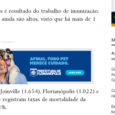
 é resultado do trabalho de imunização.
ainda são altos, visto que há mais de 1
M
Publicidade
Av
so
Ci
fr
Ca
oinville (1.654), Florianópolis (1.022) e
Ca
rá
e registram taxas de mortalidade da
1%.
De
bo