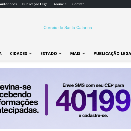
 Anteriores
Publicação Legal
Anuncie
Contato
A
CIDADES
ESTADO
MAIS
PUBLICAÇÃO LEG
Correio
SC