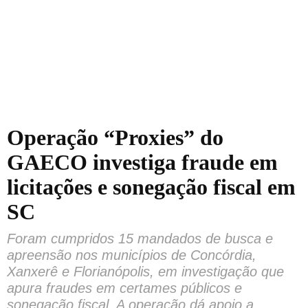
Operação “Proxies” do
GAECO investiga fraude em
licitações e sonegação fiscal em
SC
Foram cumpridos 15 mandados de busca e
apreensão nos municípios de Concórdia,
Xanxerê e Florianópolis, em investigação que
apura fraudes em certames públicos e
sonegação fiscal. A operação dá apoio a