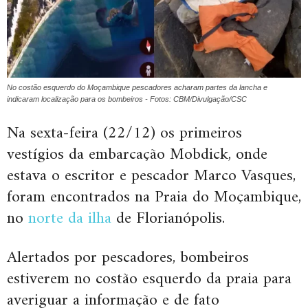
No costão esquerdo do Moçambique pescadores acharam partes da lancha e
indicaram localização para os bombeiros - Fotos: CBM/Divulgação/CSC
Na sexta-feira (22/12) os primeiros
vestígios da embarcação Mobdick, onde
estava o escritor e pescador Marco Vasques,
foram encontrados na Praia do Moçambique,
no
norte da ilha
de Florianópolis.
Alertados por pescadores, bombeiros
estiverem no costão esquerdo da praia para
averiguar a informação e de fato