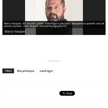
Marco Vasques, 49, escritor, poeta, teatrólogo e pescador, desapareceu quando saiu de
lancha sozinho - Foto: Arquivo Pessoal/Divulgação/CSC
Marco Vasques
Publicidade
TAGS
Moçambique
naufrágio