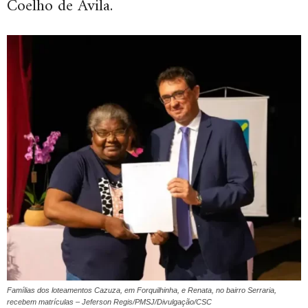
Coelho de Ávila.
Famílias dos loteamentos Cazuza, em Forquilhinha, e Renata, no bairro Serraria,
recebem matrículas – Jeferson Regis/PMSJ/Divulgação/CSC