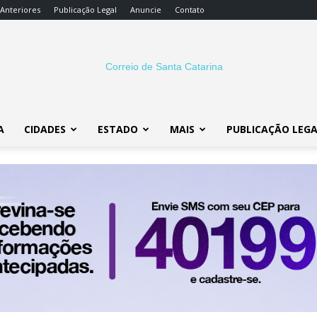
 Anteriores
Publicação Legal
Anuncie
Contato
A
CIDADES
ESTADO
MAIS
PUBLICAÇÃO LEG
Correio
SC