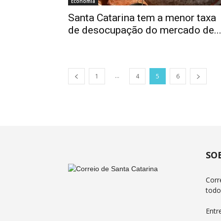
Economia
Santa Catarina tem a menor taxa
de desocupação do mercado de..
...
1
4
5
6
SO
Corr
todo
Entr