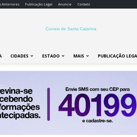
s Anteriores
Publicação Legal
Anuncie
Contato
A
CIDADES
ESTADO
MAIS
PUBLICAÇÃO LEG
Correio
SC