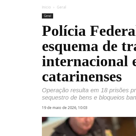
Inicio
Geral
Geral
Polícia Federa
esquema de tr
internacional
catarinenses
Operação resulta em 18 prisões pr
sequestro de bens e bloqueios ban
19 de maio de 2026, 10:03