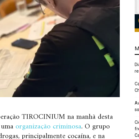
M
Di
re
Ca
Ch
Av
so
 Operação TIROCINIUM na manhã desta
Ci
a uma
organização criminosa
. O grupo
fr
drogas, principalmente cocaína, e na
Ca