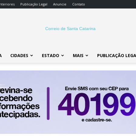
nteriores
Publicação Legal
Anuncie
Contato
A
CIDADES
ESTADO
MAIS
PUBLICAÇÃO LEG
Correio
SC