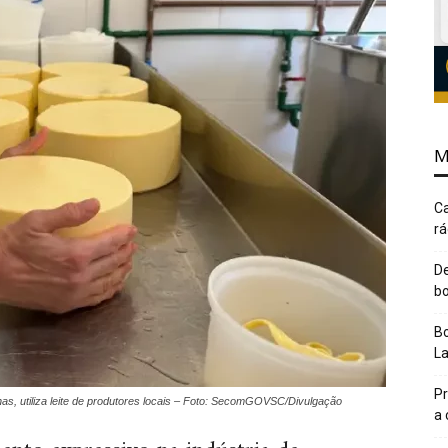
M
Ca
rá
De
bo
Bo
L
Pr
s, utiliza leite de produtores locais – Foto: SecomGOVSC/Divulgação
a