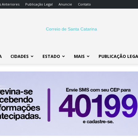
s Anteriores
Publicação Legal
Anuncie
Contato
A
CIDADES
ESTADO
MAIS
PUBLICAÇÃO LEG
Correio
SC