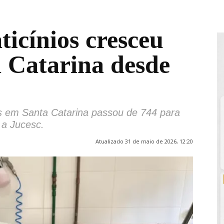
ticínios cresceu
 Catarina desde
os em Santa Catarina passou de 744 para
 a Jucesc.
Atualizado 31 de maio de 2026, 12:20